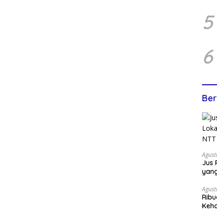
5
6
Ber
Agust
Jus 
yan
Agust
Ribu
Keha