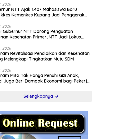
28, 2026
rnur NTT Ajak 1.407 Mahasiswa Baru
ekkes Kemenkes Kupang Jadi Penggerak
sformasi Kesehatan
22, 2026
l Gubernur NTT Dorong Penguatan
nan Kesehatan Primer, NTT Jadi Lokus
onal Program KITA SEHAT Indonesia–
ralia
21, 2026
ram Revitalisasi Pendidikan dan Kesehatan
ng Melengkapi Tingkatkan Mutu SDM
17, 2026
ram MBG Tak Hanya Penuhi Gizi Anak,
pi Juga Beri Dampak Ekonomi bagi Pekerja
l
Selengkapnya