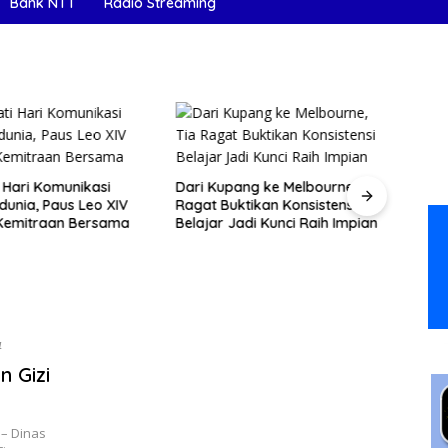
Bank NTT
Radio Streaming
i Hari Komunikasi
Dari Kupang ke Melbourne, Tia
Enam
edunia, Paus Leo XIV
Ragat Buktikan Konsistensi
Timor
Kemitraan Bersama
Belajar Jadi Kunci Raih Impian
Schon
4
 Gizi
– Dinas