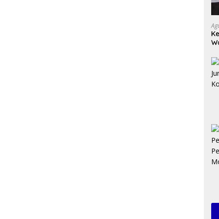
Ag
Ke
Wa