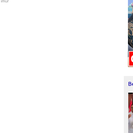
Timur
B