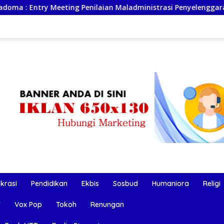
ing Penilaian Maladministrasi Penyelenggaraan Pelayanan Pub
okrasi
Pendidikan
Ekbis
Sosbud
Humaniora
Religi
f
Vox Pop
Tokoh
Renungan