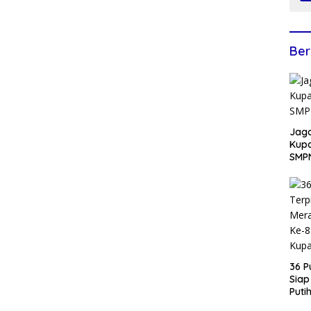
Ber
Jaga
Kup
SMP
36 P
Siap
Puti
RI d