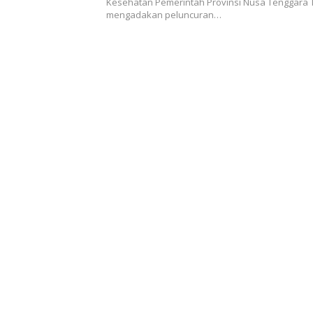
Kesehatan Pemerintah Provinsi Nusa Tenggara 
mengadakan peluncuran…