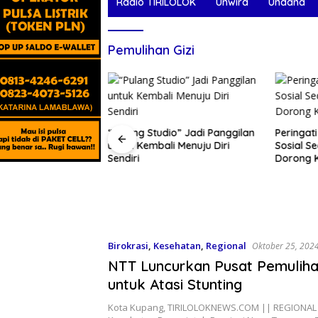
Radio TIRILOLOK
Unwira
Undana
Pemulihan Gizi
“Pulang Studio” Jadi Panggilan
Peringat
untuk Kembali Menuju Diri
Sosial S
 Suci Provinsi SVD
Sendiri
Dorong 
nimasi Misi Kitab
aroki Se-Kota
Birokrasi
,
Kesehatan
,
Regional
Oktober 25, 202
NTT Luncurkan Pusat Pemulihan
untuk Atasi Stunting
Kota Kupang, TIRILOLOKNEWS.COM || REGIONAL 