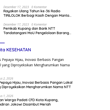
Desember 17, 2023
0 Komentar
Rayakan Ulang Tahun ke-36 Radio
TIRILOLOK Berbagi Kasih Dengan Mantan
Kru
Desember 17, 2023
0 Komentar
Pemkab Kupang dan Bank NTT
Tandatangani MoU Pengelolaan Barang
Miliki Daerah dan Penerapan Kartu Kredit
Pemda
ita KESEHATAN
us 2, 2026
Pepaya Hijau, Inovasi Berbasis Pangan Lokal
g Diproyeksikan Mengharumkan Nama NTT
us 1, 2026
an Warga Padati CFD Kota Kupang,
diran Jokowi Disambut Meriah