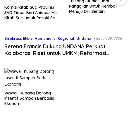
“Pulang Studio” Jadi
Panggilan untuk Kembali
Komisi Kitab Suci Provinsi
Menuju Diri Sendiri
SVD Timor Beri Animasi Misi
Kitab Suci untuk Paroki Se-
Kota Kupang
Birokrasi
,
Ekbis
,
Humaniora
,
Regional
,
Undana
Februari 20, 2026
Serena Francis Dukung UNDANA Perkuat
Kolaborasi Riset untuk UMKM, Reformasi
Birokrasi dan Penanganan Sampah
Wawali Kupang Dorong
Insentif Sampah Berbasis
Ekonomi