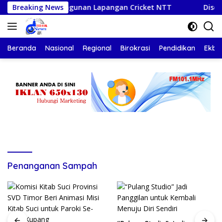
Langsung
presiasi Pembangunan Lapangan Cricket NTT
Breaking News
Disdikbud 
ke
konten
Beranda
Nasional
Regional
Birokrasi
Pendidikan
Ekbis
Penanganan Sampah