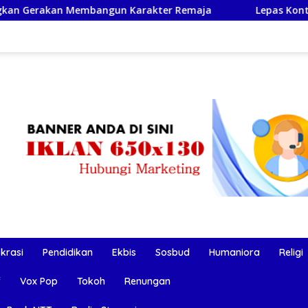
n Membangun Karakter Remaja
Lepas Kontingen NTT ke 
okrasi
Pendidikan
Ekbis
Sosbud
Humaniora
Religi
f
Vox Pop
Tokoh
Renungan