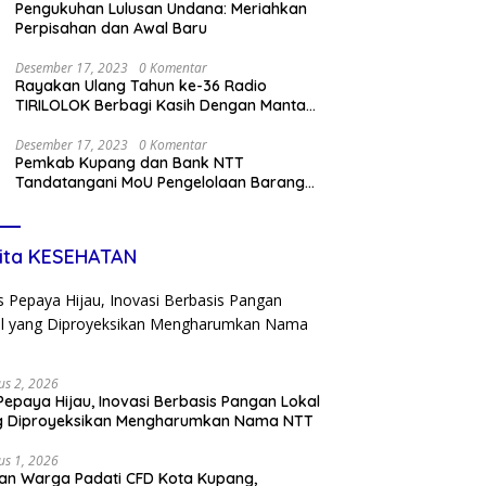
Pengukuhan Lulusan Undana: Meriahkan
Perpisahan dan Awal Baru
Desember 17, 2023
0 Komentar
Rayakan Ulang Tahun ke-36 Radio
TIRILOLOK Berbagi Kasih Dengan Mantan
Kru
Desember 17, 2023
0 Komentar
Pemkab Kupang dan Bank NTT
Tandatangani MoU Pengelolaan Barang
Miliki Daerah dan Penerapan Kartu Kredit
Pemda
ita KESEHATAN
us 2, 2026
Pepaya Hijau, Inovasi Berbasis Pangan Lokal
g Diproyeksikan Mengharumkan Nama NTT
us 1, 2026
an Warga Padati CFD Kota Kupang,