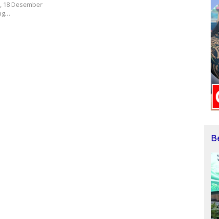
n, 18 Desember
ang…
B