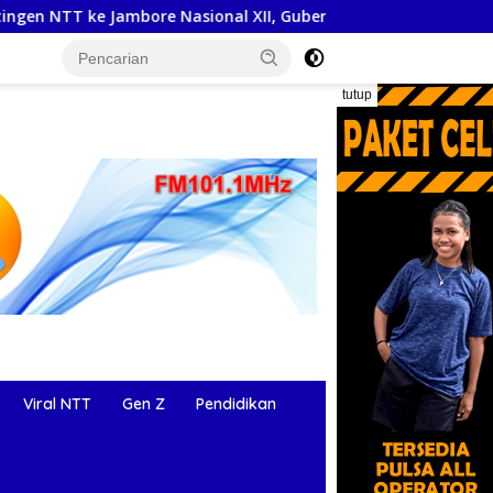
Jambore Nasional XII, Gubernur Melki: Tunjukkan Karakter, Bu
tutup
Viral NTT
Gen Z
Pendidikan