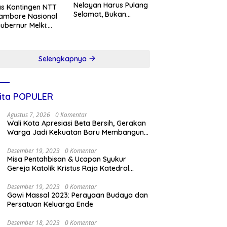
Nelayan Harus Pulang
s Kontingen NTT
Selamat, Bukan
ambore Nasional
Sekadar Membawa
 Gubernur Melki:
Hasil Tangkapan
ukkan Karakter,
ya, dan Prestasi
k NTT
Selengkapnya
ita POPULER
Agustus 7, 2026
0 Komentar
Wali Kota Apresiasi Beta Bersih, Gerakan
Warga Jadi Kekuatan Baru Membangun
Kota Kupang
Desember 19, 2023
0 Komentar
Misa Pentahbisan & Ucapan Syukur
Gereja Katolik Kristus Raja Katedral
Kupang
Desember 19, 2023
0 Komentar
Gawi Massal 2023: Perayaan Budaya dan
Persatuan Keluarga Ende
Desember 18, 2023
0 Komentar