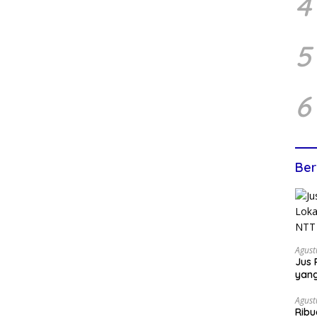
4
5
6
Ber
Agust
Jus 
yan
Agust
Ribu