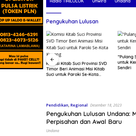
Radio TIRILOLOK
Unwira
Undana
Pengukuhan Lulusan
“Pulang 
untuk Ke
Komisi Kitab Suci Provinsi SVD
Sendiri
Timor Beri Animasi Misi Kitab
n, Pengabdi
Suci untuk Paroki Se-Kota
o TIRILOLOK Suara
Kupang
Pendidikan
,
Regional
Desember 18, 2023
Pengukuhan Lulusan Undana: 
Perpisahan dan Awal Baru
Undana