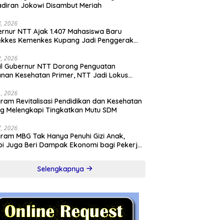
diran Jokowi Disambut Meriah
28, 2026
rnur NTT Ajak 1.407 Mahasiswa Baru
ekkes Kemenkes Kupang Jadi Penggerak
sformasi Kesehatan
22, 2026
l Gubernur NTT Dorong Penguatan
nan Kesehatan Primer, NTT Jadi Lokus
onal Program KITA SEHAT Indonesia–
ralia
21, 2026
ram Revitalisasi Pendidikan dan Kesehatan
ng Melengkapi Tingkatkan Mutu SDM
17, 2026
ram MBG Tak Hanya Penuhi Gizi Anak,
pi Juga Beri Dampak Ekonomi bagi Pekerja
l
Selengkapnya