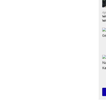
Ag
Wa
W
K