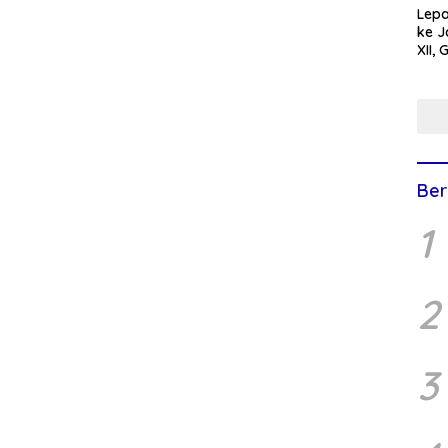
Lepa
ke J
XII,
Tunj
Buda
Ana
Ber
1
2
3