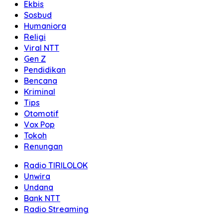
Ekbis
Sosbud
Humaniora
Religi
Viral NTT
Gen Z
Pendidikan
Bencana
Kriminal
Tips
Otomotif
Vox Pop
Tokoh
Renungan
Radio TIRILOLOK
Unwira
Undana
Bank NTT
Radio Streaming