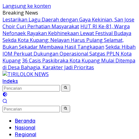
Langsung ke konten
Breaking News
Lestarikan Lagu Daerah dengan Gaya Kekinian, San Jose
Choir Curi Perhatian Masyarakat
HUT RI Ke-81, Warga
Nefonaek Rayakan Kebhinekaan Lewat Festival Budaya
Sekda Kota Kupang: Nelayan Harus Pulang Selamat,
Bukan Sekadar Membawa Hasil Tangkapan
Sekda: Hibah
IOM Perkuat Dukungan Operasional Satgas PPLN Kota
Kupang
36 Casis Paskibraka Kota Kupang Mulai Ditempa
di Desa Bahagia, Karakter Jadi Prioritas
Indeks
Beranda
Nasional
Regional