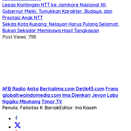
Lepas Kontingen NTT ke Jambore Nasional XII,
Gubernur Melki: Tunjukkan Karakter, Budaya, dan
Prestasi Anak NTT
Sekda Kota Kupang: Nelayan Harus Pulang Selamat,
Bukan Sekadar Membawa Hasil Tangkapan
Post Views:
798
AFB Radio
Anita
Beritalima.com
Detik45.com
Frans
globaltwoindomedia.com
Ima Djenkari
Jevon
Labu
Nggiku Mbuhang
Timor TV
Penulis: Felisitas K. Bariak
Editor: Ina Kaseh