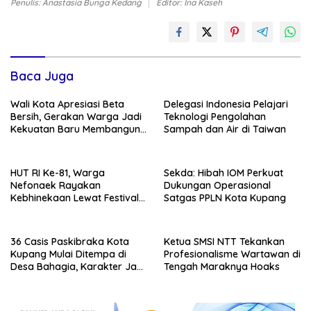
Penulis: Anastasia Bunga Kedang
Editor: Ina Kaseh
Baca Juga
Wali Kota Apresiasi Beta
Delegasi Indonesia Pelajari
Bersih, Gerakan Warga Jadi
Teknologi Pengolahan
Kekuatan Baru Membangun
Sampah dan Air di Taiwan
Kota Kupang
HUT RI Ke-81, Warga
Sekda: Hibah IOM Perkuat
Nefonaek Rayakan
Dukungan Operasional
Kebhinekaan Lewat Festival
Satgas PPLN Kota Kupang
Budaya
36 Casis Paskibraka Kota
Ketua SMSI NTT Tekankan
Kupang Mulai Ditempa di
Profesionalisme Wartawan di
Desa Bahagia, Karakter Jadi
Tengah Maraknya Hoaks
Prioritas