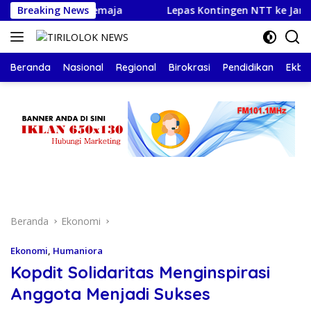
Langsung
arakter Remaja
Breaking News
Lepas Kontingen NTT ke Jambore Nasion
ke
konten
Beranda
Nasional
Regional
Birokrasi
Pendidikan
Ekbis
Beranda
Ekonomi
Ekonomi
,
Humaniora
Kopdit Solidaritas Menginspirasi
Anggota Menjadi Sukses