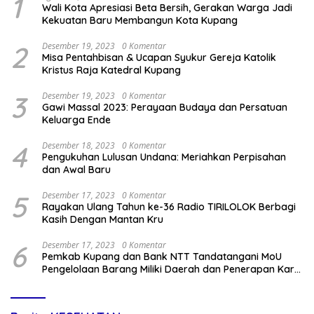
1
Wali Kota Apresiasi Beta Bersih, Gerakan Warga Jadi
Kekuatan Baru Membangun Kota Kupang
2
Desember 19, 2023
0 Komentar
Misa Pentahbisan & Ucapan Syukur Gereja Katolik
Kristus Raja Katedral Kupang
3
Desember 19, 2023
0 Komentar
Gawi Massal 2023: Perayaan Budaya dan Persatuan
Keluarga Ende
4
Desember 18, 2023
0 Komentar
Pengukuhan Lulusan Undana: Meriahkan Perpisahan
dan Awal Baru
5
Desember 17, 2023
0 Komentar
Rayakan Ulang Tahun ke-36 Radio TIRILOLOK Berbagi
Kasih Dengan Mantan Kru
6
Desember 17, 2023
0 Komentar
Pemkab Kupang dan Bank NTT Tandatangani MoU
Pengelolaan Barang Miliki Daerah dan Penerapan Kartu
Kredit Pemda