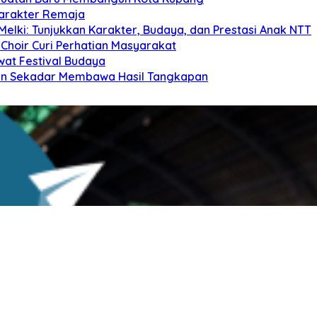
arakter Remaja
elki: Tunjukkan Karakter, Budaya, dan Prestasi Anak NTT
Choir Curi Perhatian Masyarakat
at Festival Budaya
kan Sekadar Membawa Hasil Tangkapan