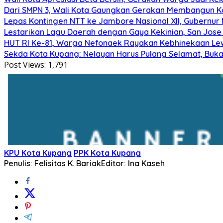
Dari SMPN 3, Wali Kota Gaungkan Gerakan Membangun K
Lepas Kontingen NTT ke Jambore Nasional XII, Gubernur M
Lestarikan Lagu Daerah dengan Gaya Kekinian, San Jose 
HUT RI Ke-81, Warga Nefonaek Rayakan Kebhinekaan Lew
Sekda Kota Kupang: Nelayan Harus Pulang Selamat, Bu
Post Views:
1,791
KPU Kota Kupang
PPK Kota Kupang
Penulis: Felisitas K. Bariak
Editor: Ina Kaseh