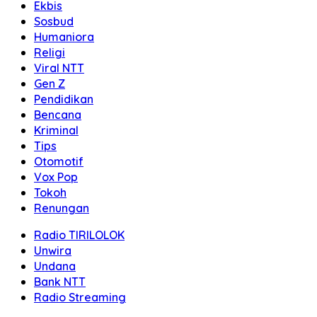
Ekbis
Sosbud
Humaniora
Religi
Viral NTT
Gen Z
Pendidikan
Bencana
Kriminal
Tips
Otomotif
Vox Pop
Tokoh
Renungan
Radio TIRILOLOK
Unwira
Undana
Bank NTT
Radio Streaming