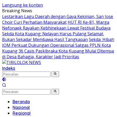
Langsung ke konten
Breaking News
Lestarikan Lagu Daerah dengan Gaya Kekinian, San Jose
Choir Curi Perhatian Masyarakat
HUT RI Ke-81, Warga
Nefonaek Rayakan Kebhinekaan Lewat Festival Budaya
Sekda Kota Kupang: Nelayan Harus Pulang Selamat,
Bukan Sekadar Membawa Hasil Tangkapan
Sekda: Hibah
IOM Perkuat Dukungan Operasional Satgas PPLN Kota
Kupang
36 Casis Paskibraka Kota Kupang Mulai Ditempa
di Desa Bahagia, Karakter Jadi Prioritas
Indeks
Beranda
Nasional
Regional