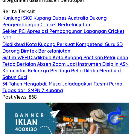
Berita Terkait
Kunjungi SKO Kupang Dubes Australia Dukung
Pengembangan Cricket Berkelanjutan
Sekjen PCI Apresiasi Pembangunan Lapangan Cricket
NTT
Disdikbud Kota Kupang Perkuat Kompetensi Guru SD
Dorong Bimtek Berkelanjutan
Sistim WFH Disdikbud Kota Kupang Pastikan Pelayanan
Tetap Berjalan Absen Zoom Jadi Instrumen Disiplin ASN
Komunitas Keluarga Berdaya Bello Dilatih Membuat
Sabun Cuci
34 Tahun Mengabdi, Musa Jaladapakuri Resmi Purna
Tugas dari SMPN 7 Kupang
Post Views:
868