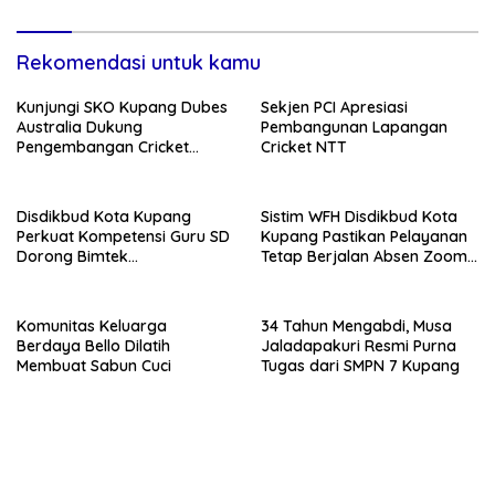
Rekomendasi untuk kamu
Kunjungi SKO Kupang Dubes
Sekjen PCI Apresiasi
Australia Dukung
Pembangunan Lapangan
Pengembangan Cricket
Cricket NTT
Berkelanjutan
Disdikbud Kota Kupang
Sistim WFH Disdikbud Kota
Perkuat Kompetensi Guru SD
Kupang Pastikan Pelayanan
Dorong Bimtek
Tetap Berjalan Absen Zoom
Berkelanjutan
Jadi Instrumen Disiplin ASN
Komunitas Keluarga
34 Tahun Mengabdi, Musa
Berdaya Bello Dilatih
Jaladapakuri Resmi Purna
Membuat Sabun Cuci
Tugas dari SMPN 7 Kupang