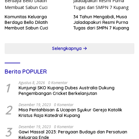
Komunitas Keluarga
34 Tahun Mengabdi, Musa
Berdaya Bello Dilatih
Jaladapakuri Resmi Purna
Membuat Sabun Cuci
Tugas dari SMPN 7 Kupang
Selengkapnya
Berita POPULER
1
Agustus 8, 2026
0 Komentar
Kunjungi SKO Kupang Dubes Australia Dukung
Pengembangan Cricket Berkelanjutan
2
Desember 19, 2023
0 Komentar
Misa Pentahbisan & Ucapan Syukur Gereja Katolik
Kristus Raja Katedral Kupang
3
Desember 19, 2023
0 Komentar
Gawi Massal 2023: Perayaan Budaya dan Persatuan
Keluarga Ende