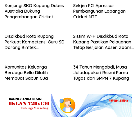
Kunjungi SKO Kupang Dubes
Sekjen PCI Apresiasi
Australia Dukung
Pembangunan Lapangan
Pengembangan Cricket
Cricket NTT
Berkelanjutan
Disdikbud Kota Kupang
Sistim WFH Disdikbud Kota
Perkuat Kompetensi Guru SD
Kupang Pastikan Pelayanan
Dorong Bimtek
Tetap Berjalan Absen Zoom
Berkelanjutan
Jadi Instrumen Disiplin ASN
Komunitas Keluarga
34 Tahun Mengabdi, Musa
Berdaya Bello Dilatih
Jaladapakuri Resmi Purna
Membuat Sabun Cuci
Tugas dari SMPN 7 Kupang