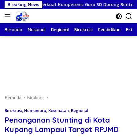
Langsung
Kupang Perkuat Kompetensi Guru SD Dorong Bimtek Berkelanjut
Breaking News
ke
konten
Beranda
Nasional
Regional
Birokrasi
Pendidikan
Ekbis
Beranda
Birokrasi
Birokrasi
,
Humaniora
,
Kesehatan
,
Regional
Penanganan Stunting di Kota
Kupang Lampaui Target RPJMD