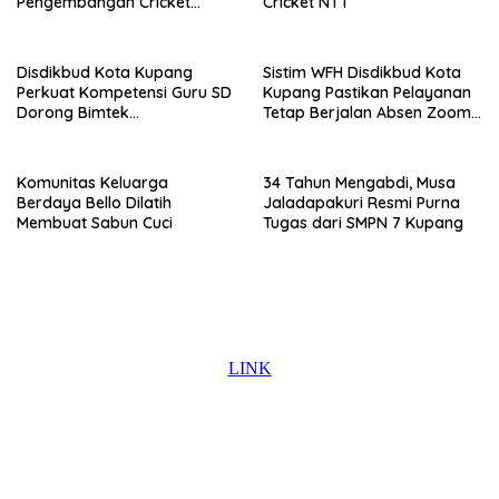
Pengembangan Cricket
Cricket NTT
Berkelanjutan
Disdikbud Kota Kupang
Sistim WFH Disdikbud Kota
Perkuat Kompetensi Guru SD
Kupang Pastikan Pelayanan
Dorong Bimtek
Tetap Berjalan Absen Zoom
Berkelanjutan
Jadi Instrumen Disiplin ASN
Komunitas Keluarga
34 Tahun Mengabdi, Musa
Berdaya Bello Dilatih
Jaladapakuri Resmi Purna
Membuat Sabun Cuci
Tugas dari SMPN 7 Kupang