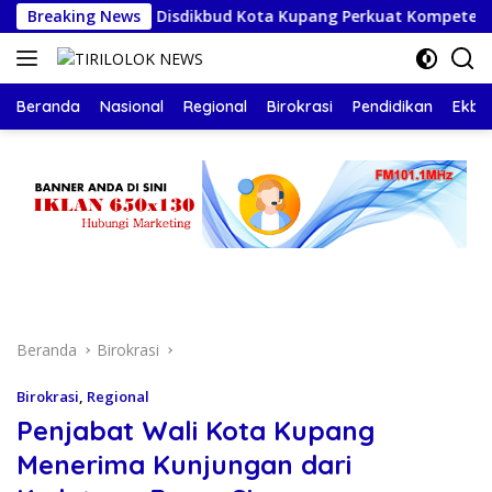
Langsung
TT
Breaking News
Disdikbud Kota Kupang Perkuat Kompetensi Guru SD
ke
konten
Beranda
Nasional
Regional
Birokrasi
Pendidikan
Ekbis
Beranda
Birokrasi
Birokrasi
,
Regional
Penjabat Wali Kota Kupang
Menerima Kunjungan dari