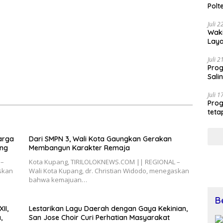
Tangkapan
Polt
Tran
Juli 
Waki
Laya
Nasi
Aust
Juli 
Prog
Sali
Juli 
Prog
teta
Loka
arga
Dari SMPN 3, Wali Kota Gaungkan Gerakan
ang
Membangun Karakter Remaja
 –
Kota Kupang, TIRILOLOKNEWS.COM || REGIONAL –
askan
Wali Kota Kupang, dr. Christian Widodo, menegaskan
bahwa kemajuan…
B
II,
Lestarikan Lagu Daerah dengan Gaya Kekinian,
,
San Jose Choir Curi Perhatian Masyarakat