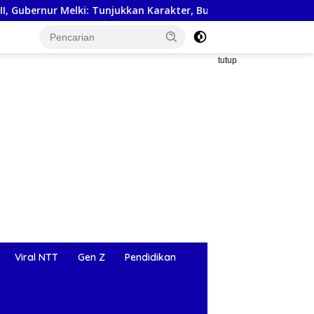
lki: Tunjukkan Karakter, Budaya, dan Prestasi Anak NTT
tutup
Viral NTT
Gen Z
Pendidikan