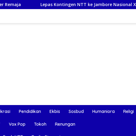
Lepas Kontingen NTT ke Jambore Nasional XII, Gubernur Me
okrasi
Pendidikan
Ekbis
Sosbud
Humaniora
Religi
f
Vox Pop
Tokoh
Renungan