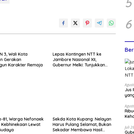
5
6
Ber
N 3, Wali Kota
Lepas Kontingen NTT ke
n Gerakan
Jambore Nasional XII,
un Karakter Remaja
Gubernur Melki: Tunjukkan
Karakter, Budaya, dan Prestasi
Anak NTT
Agust
Jus 
yan
Agust
Ribu
Keha
e-81, Warga Nefonaek
Sekda Kota Kupang: Nelayan
 Kebhinekaan Lewat
Harus Pulang Selamat, Bukan
Juli 
 Budaya
Sekadar Membawa Hasil
Gube