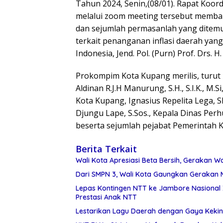
Tahun 2024, Senin,(08/01). Rapat Koord
melalui zoom meeting tersebut membah
dan sejumlah permasanlah yang ditem
terkait penanganan inflasi daerah yan
Indonesia, Jend. Pol. (Purn) Prof. Drs. H
Prokompim Kota Kupang merilis, turut 
Aldinan R.J.H Manurung, S.H., S.I.K., 
Kota Kupang, Ignasius Repelita Lega, S
Djungu Lape, S.Sos., Kepala Dinas Per
beserta sejumlah pejabat Pemerintah K
Berita Terkait
Wali Kota Apresiasi Beta Bersih, Gerakan
Dari SMPN 3, Wali Kota Gaungkan Geraka
Lepas Kontingen NTT ke Jambore Nasional XI
Prestasi Anak NTT
Lestarikan Lagu Daerah dengan Gaya Kekini