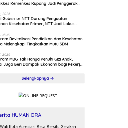
ekkes Kemenkes Kupang Jadi Penggerak
sformasi Kesehatan
22, 2026
l Gubernur NTT Dorong Penguatan
nan Kesehatan Primer, NTT Jadi Lokus
onal Program KITA SEHAT Indonesia–
ralia
21, 2026
ram Revitalisasi Pendidikan dan Kesehatan
ng Melengkapi Tingkatkan Mutu SDM
17, 2026
ram MBG Tak Hanya Penuhi Gizi Anak,
pi Juga Beri Dampak Ekonomi bagi Pekerja
l
Selengkapnya
erita HUMANIORA