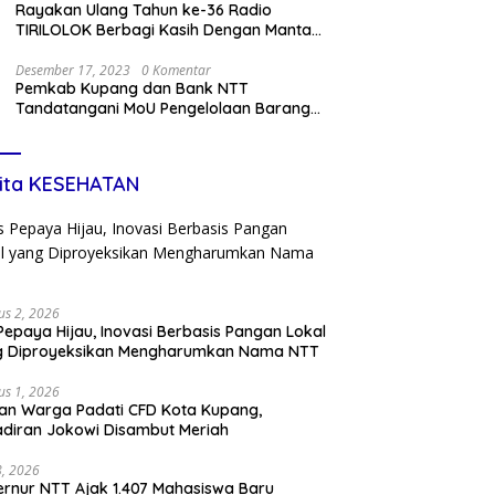
Rayakan Ulang Tahun ke-36 Radio
TIRILOLOK Berbagi Kasih Dengan Mantan
Kru
Desember 17, 2023
0 Komentar
Pemkab Kupang dan Bank NTT
Tandatangani MoU Pengelolaan Barang
Miliki Daerah dan Penerapan Kartu Kredit
Pemda
ita KESEHATAN
us 2, 2026
Pepaya Hijau, Inovasi Berbasis Pangan Lokal
g Diproyeksikan Mengharumkan Nama NTT
us 1, 2026
an Warga Padati CFD Kota Kupang,
diran Jokowi Disambut Meriah
28, 2026
rnur NTT Ajak 1.407 Mahasiswa Baru