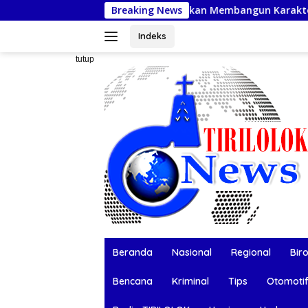
Langsung
 Wali Kota Gaungkan Gerakan Membangun Karakter Remaja
Breaking News
ke
konten
Indeks
tutup
Beranda
Nasional
Regional
Bir
Bencana
Kriminal
Tips
Otomoti