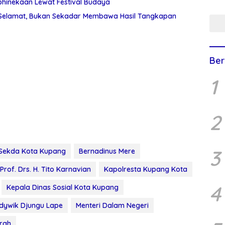
hinekaan Lewat Festival Budaya
Buda
 Selamat, Bukan Sekadar Membawa Hasil Tangkapan
Ana
Ber
1
2
3
Sekda Kota Kupang
Bernadinus Mere
 Prof. Drs. H. Tito Karnavian
Kapolresta Kupang Kota
4
Kepala Dinas Sosial Kota Kupang
dywik Djungu Lape
Menteri Dalam Negeri
erah