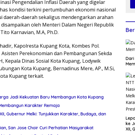
inasi Pengendalian Inflasi Daerah yang digelar
as kondisi terkini pertumbuhan ekonomi nasional
ui daerah-daerah sekaligus mendengarkan arahan
g disampaikan oleh Menteri Dalam Negeri Republik
Ber
. Tito Karnavian, M.A, Ph.D.
hadir, Kapolresta Kupang Kota, Kombes Pol.
M.Si, Asisten Perekonomian dan Pembangunan Sekda
Dari
H, Kepala Dinas Sosial Kota Kupang, Lodywik
Mem
hubungan Kota Kupang, Bernadinus Mere, AP., M.Si,
ota Kupang terkait.
 Warga Jadi Kekuatan Baru Membangun Kota Kupang
n Membangun Karakter Remaja
I, Gubernur Melki: Tunjukkan Karakter, Budaya, dan
Lepa
ke J
an, San Jose Choir Curi Perhatian Masyarakat
XII,
Tunj