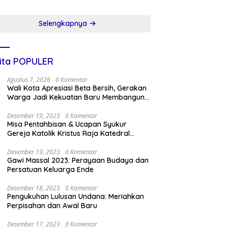
ya, dan Prestasi
k NTT
Selengkapnya
ita POPULER
Agustus 7, 2026
0 Komentar
Wali Kota Apresiasi Beta Bersih, Gerakan
Warga Jadi Kekuatan Baru Membangun
Kota Kupang
Desember 19, 2023
0 Komentar
Misa Pentahbisan & Ucapan Syukur
Gereja Katolik Kristus Raja Katedral
Kupang
Desember 19, 2023
0 Komentar
Gawi Massal 2023: Perayaan Budaya dan
Persatuan Keluarga Ende
Desember 18, 2023
0 Komentar
Pengukuhan Lulusan Undana: Meriahkan
Perpisahan dan Awal Baru
Desember 17, 2023
0 Komentar