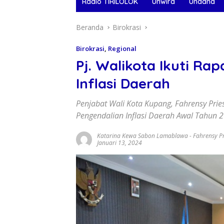
Radio TIRILOLOK
Unwira
Undana
Beranda
Birokrasi
Birokrasi
,
Regional
Pj. Walikota Ikuti Ra
Inflasi Daerah
Penjabat Wali Kota Kupang, Fahrensy Pries
Pengendalian Inflasi Daerah Awal Tahun 2
Katarina Kewa Sabon Lamablawa
-
Fahrensy Pr
Januari 13, 2024