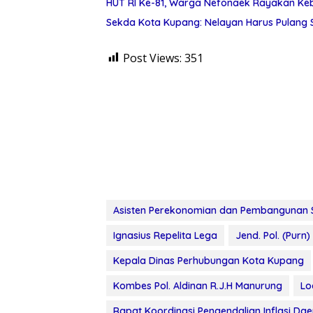
HUT RI Ke-81, Warga Nefonaek Rayakan Keb
Sekda Kota Kupang: Nelayan Harus Pulang
Post Views:
351
Asisten Perekonomian dan Pembangunan 
Ignasius Repelita Lega
Jend. Pol. (Purn)
Kepala Dinas Perhubungan Kota Kupang
Kombes Pol. Aldinan R.J.H Manurung
Lo
Rapat Koordinasi Pengendalian Inflasi Da