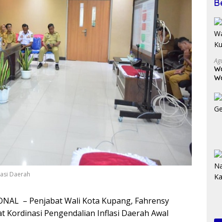
B
Ag
Wa
W
K
lasi Daerah
NAL – Penjabat Wali Kota Kupang, Fahrensy
at Kordinasi Pengendalian Inflasi Daerah Awal