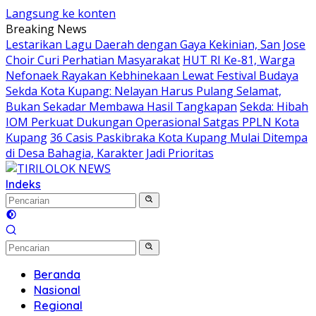
Langsung ke konten
Breaking News
Lestarikan Lagu Daerah dengan Gaya Kekinian, San Jose
Choir Curi Perhatian Masyarakat
HUT RI Ke-81, Warga
Nefonaek Rayakan Kebhinekaan Lewat Festival Budaya
Sekda Kota Kupang: Nelayan Harus Pulang Selamat,
Bukan Sekadar Membawa Hasil Tangkapan
Sekda: Hibah
IOM Perkuat Dukungan Operasional Satgas PPLN Kota
Kupang
36 Casis Paskibraka Kota Kupang Mulai Ditempa
di Desa Bahagia, Karakter Jadi Prioritas
Indeks
Beranda
Nasional
Regional