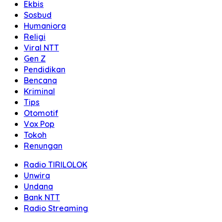
Ekbis
Sosbud
Humaniora
Religi
Viral NTT
Gen Z
Pendidikan
Bencana
Kriminal
Tips
Otomotif
Vox Pop
Tokoh
Renungan
Radio TIRILOLOK
Unwira
Undana
Bank NTT
Radio Streaming