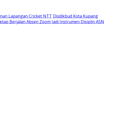
unan Lapangan Cricket NTT
Disdikbud Kota Kupang
etap Berjalan Absen Zoom Jadi Instrumen Disiplin ASN