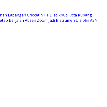
unan Lapangan Cricket NTT
Disdikbud Kota Kupang
etap Berjalan Absen Zoom Jadi Instrumen Disiplin ASN