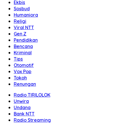
Ekbis
Sosbud
Humaniora
Religi
Viral NTT
Gen Z
Pendidikan
Bencana
Kriminal
Tips
Otomotif
Vox Pop
Tokoh
Renungan
Radio TIRILOLOK
Unwira
Undana
Bank NTT
Radio Streaming