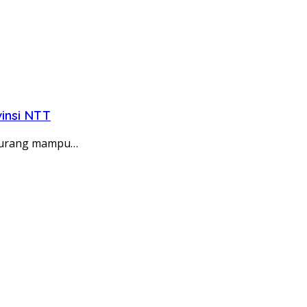
insi NTT
 kurang mampu…