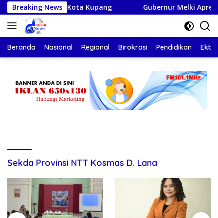
Langsung
Kekuatan Kota Kupang
Breaking News
Gubernur Melki Apresiasi PKS 
ke
konten
Beranda
Nasional
Regional
Birokrasi
Pendidikan
Ekbis
Sekda Provinsi NTT Kosmas D. Lana