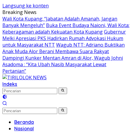
Langsung ke konten
Breaking News
Wali Kota Kupang: “Jabatan Adalah Amanah, Jangan
Banyak Mengeluh”
Buka Event Budaya Naioni, Wali Kota:
Keberagaman adalah Kekuatan Kota Kupang
Gubernur
Melki Apresiasi PKS Hadirkan Rumah Advokasi Hukum
untuk Masyarakat NTT
Wagub NTT: Adriano Buktikan
Anak Muda Alor Berani Membawa Suara Rakyat
Dampingi Kunker Mentan Amran di Alor, Wagub Johni
Asadoma : “Kita Ubah Nasib Masyarakat Lewat
Pertanian”
Indeks
Beranda
Nasional