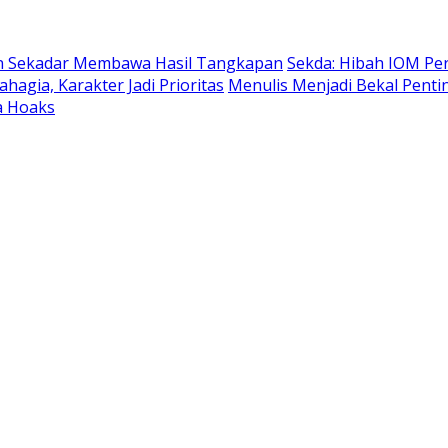
an Sekadar Membawa Hasil Tangkapan
Sekda: Hibah IOM Pe
hagia, Karakter Jadi Prioritas
Menulis Menjadi Bekal Pent
a Hoaks