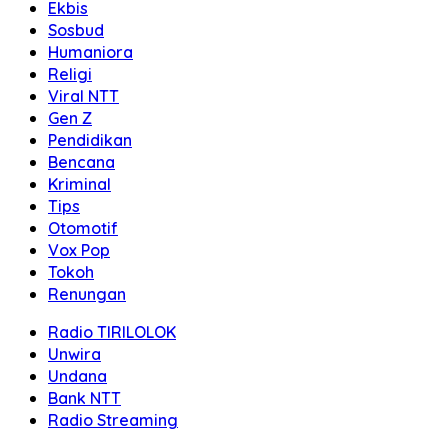
Ekbis
Sosbud
Humaniora
Religi
Viral NTT
Gen Z
Pendidikan
Bencana
Kriminal
Tips
Otomotif
Vox Pop
Tokoh
Renungan
Radio TIRILOLOK
Unwira
Undana
Bank NTT
Radio Streaming