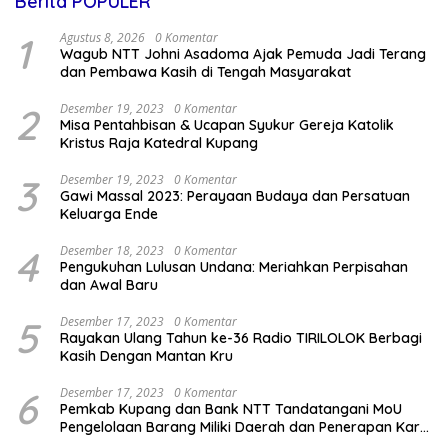
Berita POPULER
1
Agustus 8, 2026
0 Komentar
Wagub NTT Johni Asadoma Ajak Pemuda Jadi Terang
dan Pembawa Kasih di Tengah Masyarakat
2
Desember 19, 2023
0 Komentar
Misa Pentahbisan & Ucapan Syukur Gereja Katolik
Kristus Raja Katedral Kupang
3
Desember 19, 2023
0 Komentar
Gawi Massal 2023: Perayaan Budaya dan Persatuan
Keluarga Ende
4
Desember 18, 2023
0 Komentar
Pengukuhan Lulusan Undana: Meriahkan Perpisahan
dan Awal Baru
5
Desember 17, 2023
0 Komentar
Rayakan Ulang Tahun ke-36 Radio TIRILOLOK Berbagi
Kasih Dengan Mantan Kru
6
Desember 17, 2023
0 Komentar
Pemkab Kupang dan Bank NTT Tandatangani MoU
Pengelolaan Barang Miliki Daerah dan Penerapan Kartu
Kredit Pemda