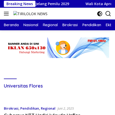
Langsung
idikan Pemilih Jelang Pemilu 2029
Breaking News
Wali Kota Apresias
ke
konten
Beranda
Nasional
Regional
Birokrasi
Pendidikan
Ekbis
Universitas Flores
Birokrasi
,
Pendidikan
,
Regional
Juni 2, 2025