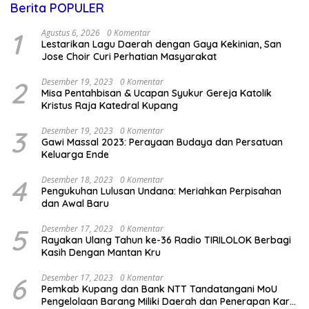
Berita POPULER
1
Agustus 6, 2026
0 Komentar
Lestarikan Lagu Daerah dengan Gaya Kekinian, San
Jose Choir Curi Perhatian Masyarakat
2
Desember 19, 2023
0 Komentar
Misa Pentahbisan & Ucapan Syukur Gereja Katolik
Kristus Raja Katedral Kupang
3
Desember 19, 2023
0 Komentar
Gawi Massal 2023: Perayaan Budaya dan Persatuan
Keluarga Ende
4
Desember 18, 2023
0 Komentar
Pengukuhan Lulusan Undana: Meriahkan Perpisahan
dan Awal Baru
5
Desember 17, 2023
0 Komentar
Rayakan Ulang Tahun ke-36 Radio TIRILOLOK Berbagi
Kasih Dengan Mantan Kru
6
Desember 17, 2023
0 Komentar
Pemkab Kupang dan Bank NTT Tandatangani MoU
Pengelolaan Barang Miliki Daerah dan Penerapan Kartu