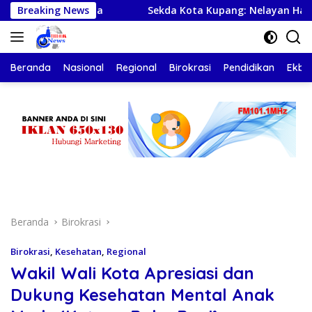
Langsung
l Budaya
Breaking News
Sekda Kota Kupang: Nelayan Harus Pulang S
ke
konten
Beranda
Nasional
Regional
Birokrasi
Pendidikan
Ekbis
Beranda
Birokrasi
Birokrasi
,
Kesehatan
,
Regional
Wakil Wali Kota Apresiasi dan
Dukung Kesehatan Mental Anak