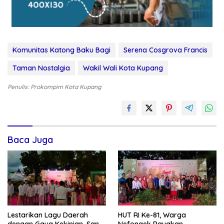
Komunitas Katong Baku Bagi
Serena Cosgrova Francis
Taman Nostalgia
Wakil Wali Kota Kupang
Penulis: Prokompim Kota Kupang
Baca Juga
Lestarikan Lagu Daerah
HUT RI Ke-81, Warga
dengan Gaya Kekinian, San
Nefonaek Rayakan