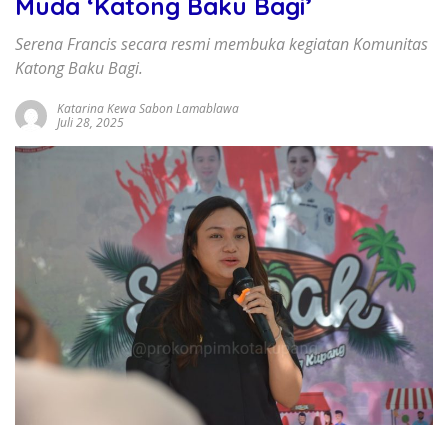
Muda ‘Katong Baku Bagi’
Serena Francis secara resmi membuka kegiatan Komunitas
Katong Baku Bagi.
Katarina Kewa Sabon Lamablawa
Juli 28, 2025