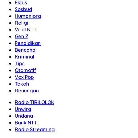
Ekbis
Sosbud
Humaniora
Religi
Viral NTT
Gen Z
Pendidikan
Bencana
Kriminal
Tips
Otomotif
Vox Pop
Tokoh
Renungan
Radio TIRILOLOK
Unwira
Undana
Bank NTT
Radio Streaming