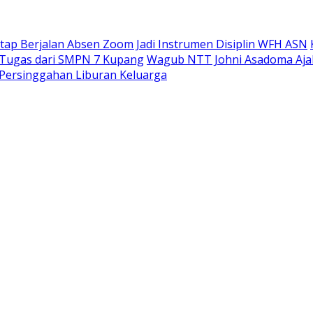
tap Berjalan Absen Zoom Jadi Instrumen Disiplin WFH ASN
 Tugas dari SMPN 7 Kupang
Wagub NTT Johni Asadoma Ajak
i Persinggahan Liburan Keluarga