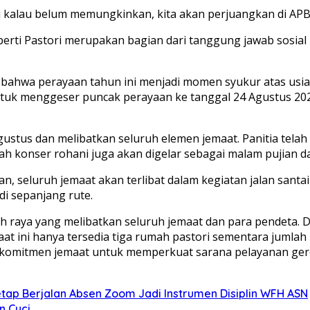
 kalau belum memungkinkan, kita akan perjuangkan di APBD M
erti Pastori merupakan bagian dari tanggung jawab sosia
ahwa perayaan tahun ini menjadi momen syukur atas usia 
untuk menggeser puncak perayaan ke tanggal 24 Agustus 2
gustus dan melibatkan seluruh elemen jemaat. Panitia te
 konser rohani juga akan digelar sebagai malam pujian dan
n, seluruh jemaat akan terlibat dalam kegiatan jalan sant
 sepanjang rute.
h raya yang melibatkan seluruh jemaat dan para pendeta. D
t ini hanya tersedia tiga rumah pastori sementara jumlah
i komitmen jemaat untuk memperkuat sarana pelayanan gere
tap Berjalan Absen Zoom Jadi Instrumen Disiplin WFH ASN
n Cuci