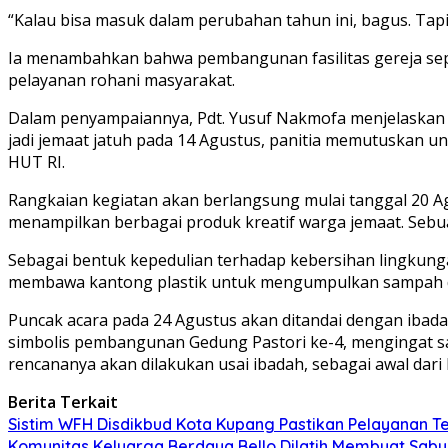
“Kalau bisa masuk dalam perubahan tahun ini, bagus. Tapi
Ia menambahkan bahwa pembangunan fasilitas gereja sep
pelayanan rohani masyarakat.
Dalam penyampaiannya, Pdt. Yusuf Nakmofa menjelaskan b
jadi jemaat jatuh pada 14 Agustus, panitia memutuskan 
HUT RI.
Rangkaian kegiatan akan berlangsung mulai tanggal 20 A
menampilkan berbagai produk kreatif warga jemaat. Sebuah
Sebagai bentuk kepedulian terhadap kebersihan lingkunga
membawa kantong plastik untuk mengumpulkan sampah di
Puncak acara pada 24 Agustus akan ditandai dengan ibada
simbolis pembangunan Gedung Pastori ke-4, mengingat saa
rencananya akan dilakukan usai ibadah, sebagai awal dar
Berita Terkait
Sistim WFH Disdikbud Kota Kupang Pastikan Pelayanan Te
Komunitas Keluarga Berdaya Bello Dilatih Membuat Sabu