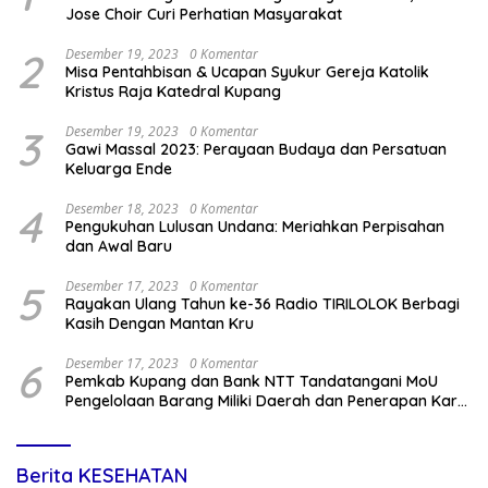
Jose Choir Curi Perhatian Masyarakat
2
Desember 19, 2023
0 Komentar
Misa Pentahbisan & Ucapan Syukur Gereja Katolik
Kristus Raja Katedral Kupang
3
Desember 19, 2023
0 Komentar
Gawi Massal 2023: Perayaan Budaya dan Persatuan
Keluarga Ende
4
Desember 18, 2023
0 Komentar
Pengukuhan Lulusan Undana: Meriahkan Perpisahan
dan Awal Baru
5
Desember 17, 2023
0 Komentar
Rayakan Ulang Tahun ke-36 Radio TIRILOLOK Berbagi
Kasih Dengan Mantan Kru
6
Desember 17, 2023
0 Komentar
Pemkab Kupang dan Bank NTT Tandatangani MoU
Pengelolaan Barang Miliki Daerah dan Penerapan Kartu
Kredit Pemda
Berita KESEHATAN