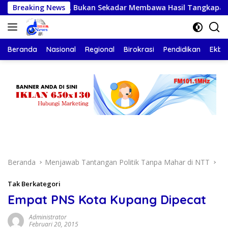
Langsung
ulang Selamat, Bukan Sekadar Membawa Hasil Tangkapan
Breaking News
ke
konten
Beranda
Nasional
Regional
Birokrasi
Pendidikan
Ekbis
Beranda
Menjawab Tantangan Politik Tanpa Mahar di NTT
Tak Berkategori
Empat PNS Kota Kupang Dipecat
Administrator
Februari 20, 2015