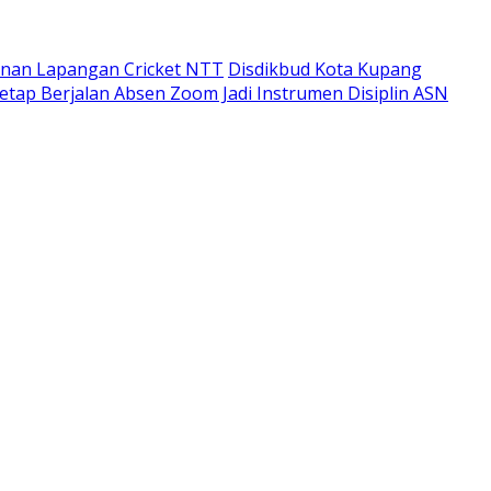
unan Lapangan Cricket NTT
Disdikbud Kota Kupang
etap Berjalan Absen Zoom Jadi Instrumen Disiplin ASN