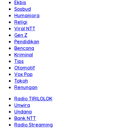
Ekbis
Sosbud
Humaniora
Religi
Viral NTT
Gen Z
Pendidikan
Bencana
Kriminal
Tips
Otomotif
Vox Pop
Tokoh
Renungan
Radio TIRILOLOK
Unwira
Undana
Bank NTT
Radio Streaming