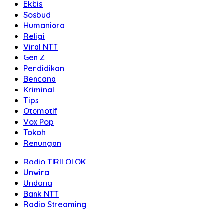
Ekbis
Sosbud
Humaniora
Religi
Viral NTT
Gen Z
Pendidikan
Bencana
Kriminal
Tips
Otomotif
Vox Pop
Tokoh
Renungan
Radio TIRILOLOK
Unwira
Undana
Bank NTT
Radio Streaming