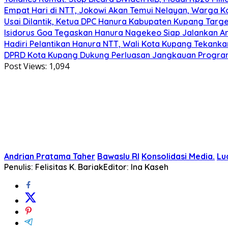
Empat Hari di NTT, Jokowi Akan Temui Nelayan, Warga 
Usai Dilantik, Ketua DPC Hanura Kabupaten Kupang Target
Isidorus Goa Tegaskan Hanura Nagekeo Siap Jalankan A
Hadiri Pelantikan Hanura NTT, Wali Kota Kupang Tekanka
DPRD Kota Kupang Dukung Perluasan Jangkauan Program
Post Views:
1,094
Andrian Pratama Taher
Bawaslu RI
Konsolidasi Media.
Lu
Penulis: Felisitas K. Bariak
Editor: Ina Kaseh