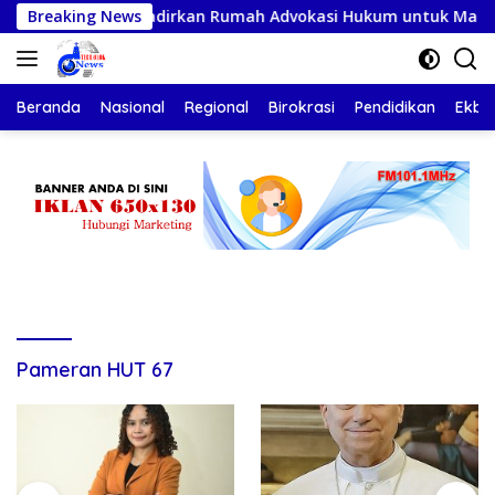
Langsung
siasi PKS Hadirkan Rumah Advokasi Hukum untuk Masyarakat N
Breaking News
ke
konten
Beranda
Nasional
Regional
Birokrasi
Pendidikan
Ekbis
Pameran HUT 67