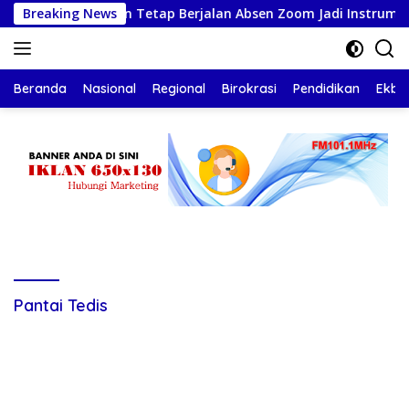
Langsung
kan Pelayanan Tetap Berjalan Absen Zoom Jadi Instrumen Disip
Breaking News
ke
konten
Beranda
Nasional
Regional
Birokrasi
Pendidikan
Ekbis
Pantai Tedis