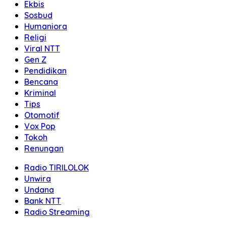
Ekbis
Sosbud
Humaniora
Religi
Viral NTT
Gen Z
Pendidikan
Bencana
Kriminal
Tips
Otomotif
Vox Pop
Tokoh
Renungan
Radio TIRILOLOK
Unwira
Undana
Bank NTT
Radio Streaming