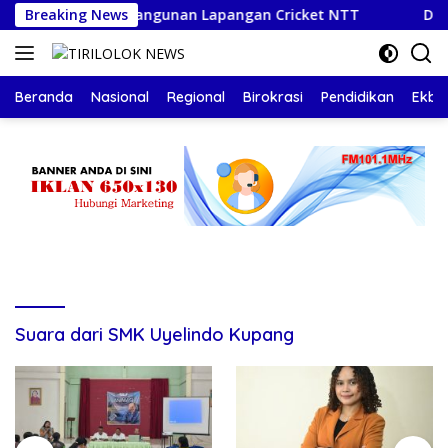
Langsung
Apresiasi Pembangunan Lapangan Cricket NTT
Breaking News
Disdikbud
ke
konten
Beranda
Nasional
Regional
Birokrasi
Pendidikan
Ekbis
Suara dari SMK Uyelindo Kupang