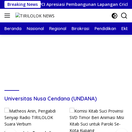
Langsung
Breaking News
Sekjen PCI Apresiasi Pembangunan Lapangan Cricket N
ke
konten
Beranda
Nasional
Regional
Birokrasi
Pendidikan
Ekbis
Universitas Nusa Cendana (UNDANA)