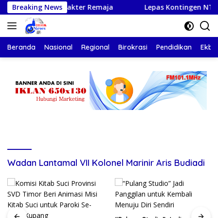
Langsung
angun Karakter Remaja
Breaking News
Lepas Kontingen NTT ke Jambor
ke
konten
Beranda
Nasional
Regional
Birokrasi
Pendidikan
Ekbis
Wadan Lantamal VII Kolonel Marinir Aris Budiadi