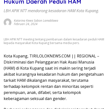
Hukum Daerah Peduli HAM
LBH APIK NTT mendorong kesadaran HAM Kota Kupang.
Katarina Kewa Sabon Lamablawa
Februari 24, 2024
LBH APIK NTT meeting tentang pembaruan dalam kesadaran peduli HAM
kepada masyarakat Kota Kupang bersama media pers.
Kota Kupang, TIRILOLOKNEWS.COM || REGIONAL –
Diskriminasi dan Pelanggaran Hak Asasi Manusia
(HAM) di Kota Kupang saat ini makin sering terjadi
akibat kurangnya kesadaran hukum dan pengetahuan
tarkait HAM dikalangan masyarakat, terutama
terhadap kelompok rentan dan minoritas seperti
perempuan, anak, difabel, serta kelompok
keberagaman seksual dan gender.