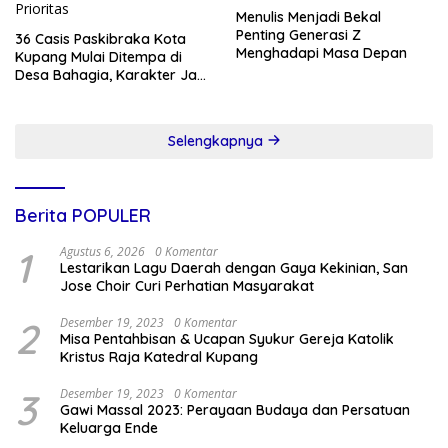
Menulis Menjadi Bekal
Penting Generasi Z
36 Casis Paskibraka Kota
Menghadapi Masa Depan
Kupang Mulai Ditempa di
Desa Bahagia, Karakter Jadi
Prioritas
Selengkapnya
Berita POPULER
1
Agustus 6, 2026
0 Komentar
Lestarikan Lagu Daerah dengan Gaya Kekinian, San
Jose Choir Curi Perhatian Masyarakat
2
Desember 19, 2023
0 Komentar
Misa Pentahbisan & Ucapan Syukur Gereja Katolik
Kristus Raja Katedral Kupang
3
Desember 19, 2023
0 Komentar
Gawi Massal 2023: Perayaan Budaya dan Persatuan
Keluarga Ende