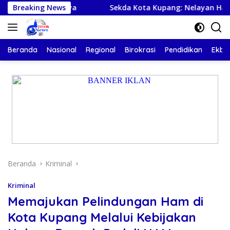
Langsung
tival Budaya
Breaking News
Sekda Kota Kupang: Nelayan Harus Pula
ke
konten
Beranda
Nasional
Regional
Birokrasi
Pendidikan
Ekbis
Beranda
Kriminal
Kriminal
Memajukan Pelindungan Ham di
Kota Kupang Melalui Kebijakan