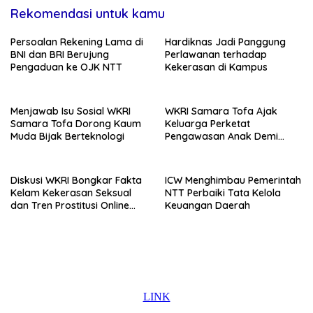
Rekomendasi untuk kamu
Persoalan Rekening Lama di
Hardiknas Jadi Panggung
BNI dan BRI Berujung
Perlawanan terhadap
Pengaduan ke OJK NTT
Kekerasan di Kampus
Menjawab Isu Sosial WKRI
WKRI Samara Tofa Ajak
Samara Tofa Dorong Kaum
Keluarga Perketat
Muda Bijak Berteknologi
Pengawasan Anak Demi
Cegah Prostitusi Online
Diskusi WKRI Bongkar Fakta
ICW Menghimbau Pemerintah
Kelam Kekerasan Seksual
NTT Perbaiki Tata Kelola
dan Tren Prostitusi Online
Keuangan Daerah
Remaja