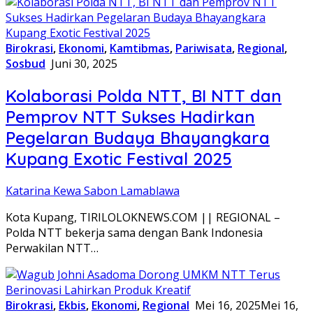
Birokrasi
,
Ekonomi
,
Kamtibmas
,
Pariwisata
,
Regional
,
Sosbud
Juni 30, 2025
Kolaborasi Polda NTT, BI NTT dan
Pemprov NTT Sukses Hadirkan
Pegelaran Budaya Bhayangkara
Kupang Exotic Festival 2025
Katarina Kewa Sabon Lamablawa
Kota Kupang, TIRILOLOKNEWS.COM || REGIONAL –
Polda NTT bekerja sama dengan Bank Indonesia
Perwakilan NTT…
Birokrasi
,
Ekbis
,
Ekonomi
,
Regional
Mei 16, 2025
Mei 16,