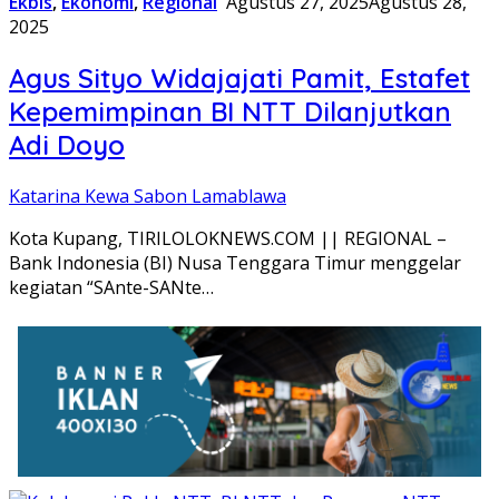
Ekbis
,
Ekonomi
,
Regional
Agustus 27, 2025
Agustus 28,
2025
Agus Sityo Widajajati Pamit, Estafet
Kepemimpinan BI NTT Dilanjutkan
Adi Doyo
Katarina Kewa Sabon Lamablawa
Kota Kupang, TIRILOLOKNEWS.COM || REGIONAL –
Bank Indonesia (BI) Nusa Tenggara Timur menggelar
kegiatan “SAnte-SANte…