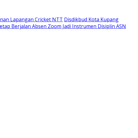
unan Lapangan Cricket NTT
Disdikbud Kota Kupang
etap Berjalan Absen Zoom Jadi Instrumen Disiplin ASN