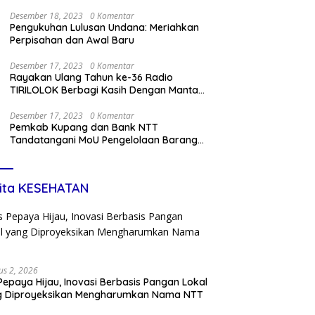
Desember 18, 2023
0 Komentar
Pengukuhan Lulusan Undana: Meriahkan
Perpisahan dan Awal Baru
Desember 17, 2023
0 Komentar
Rayakan Ulang Tahun ke-36 Radio
TIRILOLOK Berbagi Kasih Dengan Mantan
Kru
Desember 17, 2023
0 Komentar
Pemkab Kupang dan Bank NTT
Tandatangani MoU Pengelolaan Barang
Miliki Daerah dan Penerapan Kartu Kredit
Pemda
ita KESEHATAN
us 2, 2026
Pepaya Hijau, Inovasi Berbasis Pangan Lokal
g Diproyeksikan Mengharumkan Nama NTT