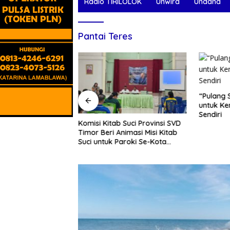
Radio TIRILOLOK
Unwira
Undana
Pantai Teres
“Pulang Studio” Jadi Panggilan
untuk Kembali Menuju Diri
Sendiri
 Suci Provinsi SVD
Peringat
nimasi Misi Kitab
Sosial S
aroki Se-Kota
Dorong 