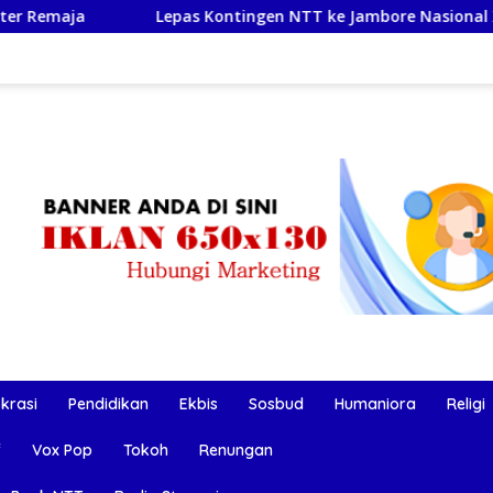
Lepas Kontingen NTT ke Jambore Nasional XII, Gubernur Mel
okrasi
Pendidikan
Ekbis
Sosbud
Humaniora
Religi
f
Vox Pop
Tokoh
Renungan