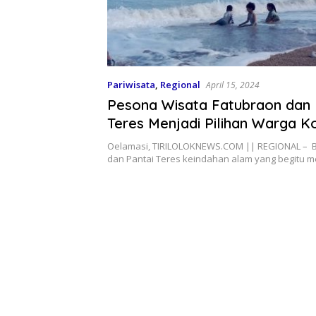
Pariwisata
,
Regional
April 15, 2024
Pesona Wisata Fatubraon dan 
Teres Menjadi Pilihan Warga K
Kupang
Oelamasi, TIRILOLOKNEWS.COM || REGIONAL – B
dan Pantai Teres keindahan alam yang begitu