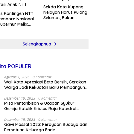
Sekda Kota Kupang:
Nelayan Harus Pulang
s Kontingen NTT
Selamat, Bukan
ambore Nasional
Sekadar Membawa
 Gubernur Melki:
Hasil Tangkapan
ukkan Karakter,
ya, dan Prestasi
k NTT
Selengkapnya
ita POPULER
Agustus 7, 2026
0 Komentar
Wali Kota Apresiasi Beta Bersih, Gerakan
Warga Jadi Kekuatan Baru Membangun
Kota Kupang
Desember 19, 2023
0 Komentar
Misa Pentahbisan & Ucapan Syukur
Gereja Katolik Kristus Raja Katedral
Kupang
Desember 19, 2023
0 Komentar
Gawi Massal 2023: Perayaan Budaya dan
Persatuan Keluarga Ende