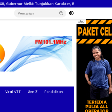
ki: Tunjukkan Karakter, Budaya, dan Prestasi Anak NTT
tutup
Viral NTT
Gen Z
Pendidikan