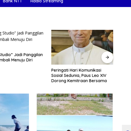
Bank NTT
Radio Streaming
Dari Kupang ke Melbourne, Tia
Ragat Buktikan Konsistensi
Belajar Jadi Kunci Raih Impian
i Hari Komunikasi
Enam
edunia, Paus Leo XIV
Timor
Kemitraan Bersama
Schon