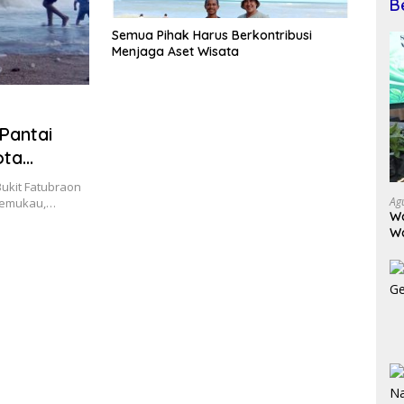
B
Semua Pihak Harus Berkontribusi
Menjaga Aset Wisata
Pantai
ota
ukit Fatubraon
Ag
 memukau,…
Wa
W
K