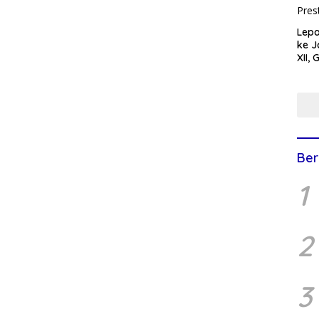
Lepa
ke J
XII,
Tunj
Buda
Ana
Ber
1
2
3