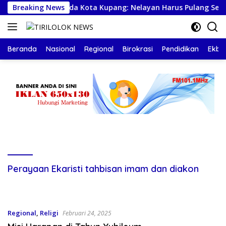
Langsung
ya
Breaking News
Sekda Kota Kupang: Nelayan Harus Pulang Selamat
ke
konten
Beranda
Nasional
Regional
Birokrasi
Pendidikan
Ekbis
Perayaan Ekaristi tahbisan imam dan diakon
Regional
,
Religi
Februari 24, 2025