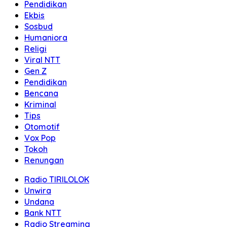
Pendidikan
Ekbis
Sosbud
Humaniora
Religi
Viral NTT
Gen Z
Pendidikan
Bencana
Kriminal
Tips
Otomotif
Vox Pop
Tokoh
Renungan
Radio TIRILOLOK
Unwira
Undana
Bank NTT
Radio Streaming