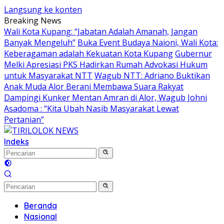
Langsung ke konten
Breaking News
Wali Kota Kupang: “Jabatan Adalah Amanah, Jangan
Banyak Mengeluh”
Buka Event Budaya Naioni, Wali Kota:
Keberagaman adalah Kekuatan Kota Kupang
Gubernur
Melki Apresiasi PKS Hadirkan Rumah Advokasi Hukum
untuk Masyarakat NTT
Wagub NTT: Adriano Buktikan
Anak Muda Alor Berani Membawa Suara Rakyat
Dampingi Kunker Mentan Amran di Alor, Wagub Johni
Asadoma : “Kita Ubah Nasib Masyarakat Lewat
Pertanian”
Indeks
Beranda
Nasional