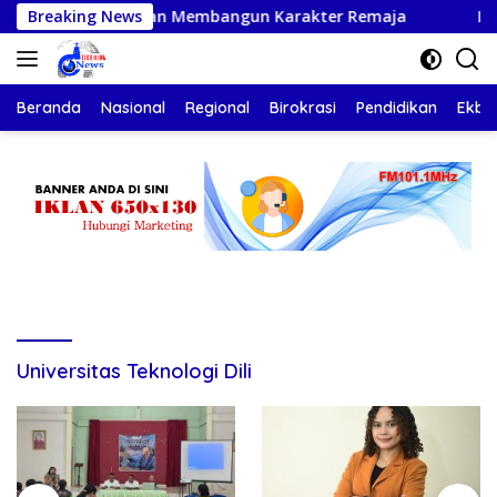
Langsung
kan Gerakan Membangun Karakter Remaja
Breaking News
Lepas Kontin
ke
konten
Beranda
Nasional
Regional
Birokrasi
Pendidikan
Ekbis
Universitas Teknologi Dili