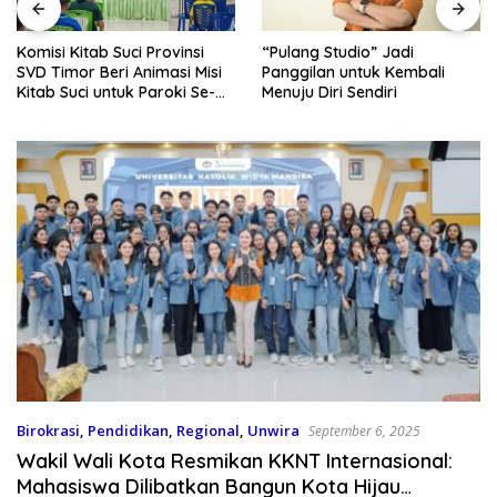
Komisi Kitab Suci Provinsi
“Pulang Studio” Jadi
SVD Timor Beri Animasi Misi
Panggilan untuk Kembali
Kitab Suci untuk Paroki Se-
Menuju Diri Sendiri
Kota Kupang
Birokrasi
,
Pendidikan
,
Regional
,
Unwira
September 6, 2025
Wakil Wali Kota Resmikan KKNT Internasional:
Mahasiswa Dilibatkan Bangun Kota Hijau