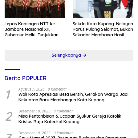
Lepas Kontingen NTT ke
Sekda Kota Kupang: Nelayan
Jambore Nasional XII,
Harus Pulang Selamat, Bukan
Gubernur Melki: Tunjukkan
Sekadar Membawa Hasil
Karakter, Budaya, dan
Tangkapan
Prestasi Anak NTT
Selengkapnya
Berita POPULER
1
Agustus 7, 2026
0 Komentar
Wali Kota Apresiasi Beta Bersih, Gerakan Warga Jadi
Kekuatan Baru Membangun Kota Kupang
2
Desember 19, 2023
0 Komentar
Misa Pentahbisan & Ucapan Syukur Gereja Katolik
Kristus Raja Katedral Kupang
Desember 19, 2023
0 Komentar