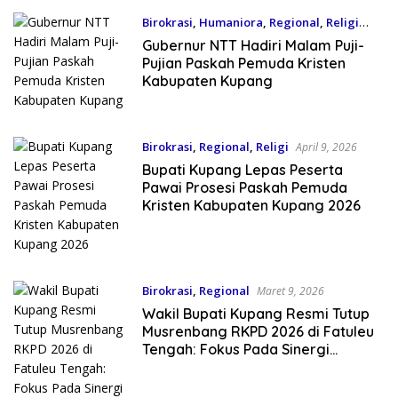
Birokrasi
,
Humaniora
,
Regional
,
Religi
April 9, 2026
Gubernur NTT Hadiri Malam Puji-
Pujian Paskah Pemuda Kristen
Kabupaten Kupang
Birokrasi
,
Regional
,
Religi
April 9, 2026
Bupati Kupang Lepas Peserta
Pawai Prosesi Paskah Pemuda
Kristen Kabupaten Kupang 2026
Birokrasi
,
Regional
Maret 9, 2026
Wakil Bupati Kupang Resmi Tutup
Musrenbang RKPD 2026 di Fatuleu
Tengah: Fokus Pada Sinergi
Pembangunan Desa Fatuleu
Tengah