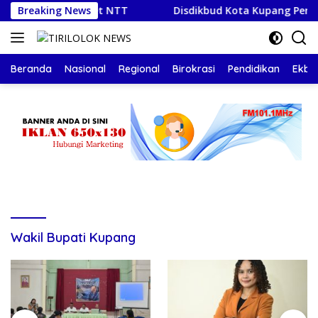
Langsung
pangan Cricket NTT
Breaking News
Disdikbud Kota Kupang Perkuat Ko
ke
konten
Beranda
Nasional
Regional
Birokrasi
Pendidikan
Ekbis
Wakil Bupati Kupang