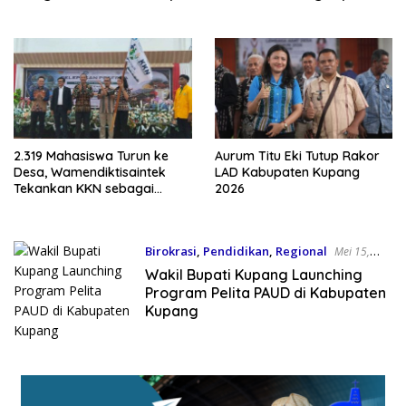
Pemkab Kupang
2.319 Mahasiswa Turun ke
Aurum Titu Eki Tutup Rakor
Desa, Wamendiktisaintek
LAD Kabupaten Kupang
Tekankan KKN sebagai
2026
Ruang Kolaborasi dan
Pembelajaran
Birokrasi
,
Pendidikan
,
Regional
Mei 15,
2026
Wakil Bupati Kupang Launching
Program Pelita PAUD di Kabupaten
Kupang