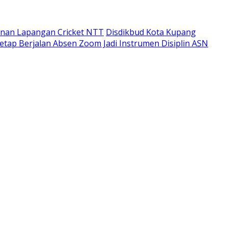
unan Lapangan Cricket NTT
Disdikbud Kota Kupang
etap Berjalan Absen Zoom Jadi Instrumen Disiplin ASN