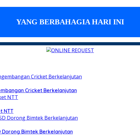
embangan Cricket Berkelanjutan
et NTT
 Dorong Bimtek Berkelanjutan