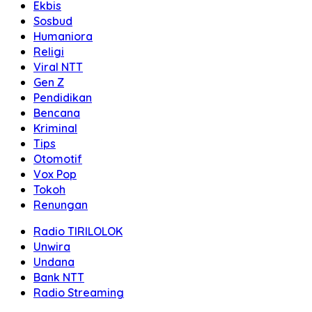
Ekbis
Sosbud
Humaniora
Religi
Viral NTT
Gen Z
Pendidikan
Bencana
Kriminal
Tips
Otomotif
Vox Pop
Tokoh
Renungan
Radio TIRILOLOK
Unwira
Undana
Bank NTT
Radio Streaming